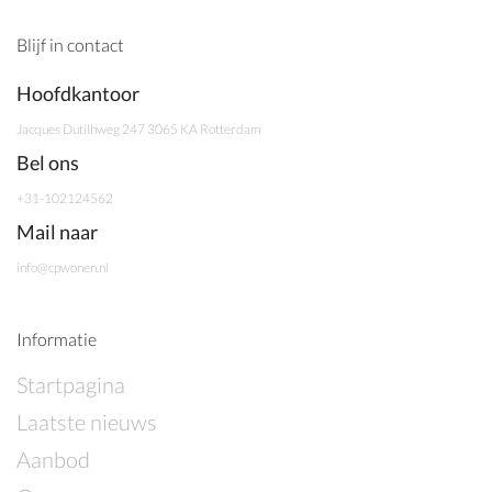
Blijf in contact
Hoofdkantoor
Jacques Dutilhweg 247 3065 KA Rotterdam
Bel ons
+31-102124562
Mail naar
info@cpwonen.nl
Informatie
Startpagina
Laatste nieuws
Aanbod