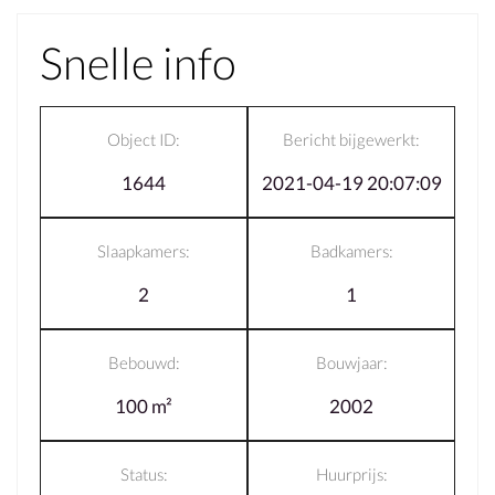
Snelle info
Object ID:
Bericht bijgewerkt:
1644
2021-04-19 20:07:09
Slaapkamers:
Badkamers:
2
1
Bebouwd:
Bouwjaar:
100 m²
2002
Status:
Huurprijs: